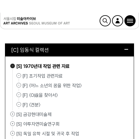
[C] 임동식 컬렉션
[S] 1970년대 작업 관련 자료
[F] 초기작업 관련자료
[F] 〈어느 소년의 꿈을 위한 작업〉
[F] 〈O線을 찾아서〉
[F] 〈견분〉
[S] 금강현대미술제
[S] 야투자연미술연구회
[S] 독일 유학 시절 및 귀국 후 작업