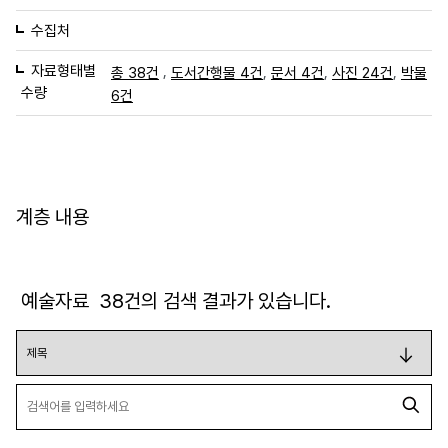
수집처
자료형태별
,
,
,
,
총 38건
도서간행물 4건
문서 4건
사진 24건
박물
수량
6건
계층 내용
예술자료
38
건의 검색 결과가 있습니다.