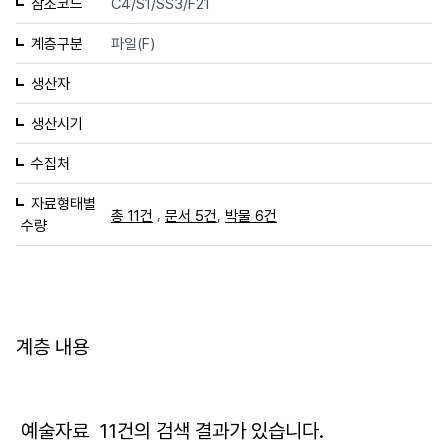
참조코드
C4/S1/SS3/F21
계층구분
파일(F)
생산자
생산시기
수집처
자료형태별
,
,
총 11건
문서 5건
박물 6건
수량
계층 내용
예술자료
11
건의 검색 결과가 있습니다.