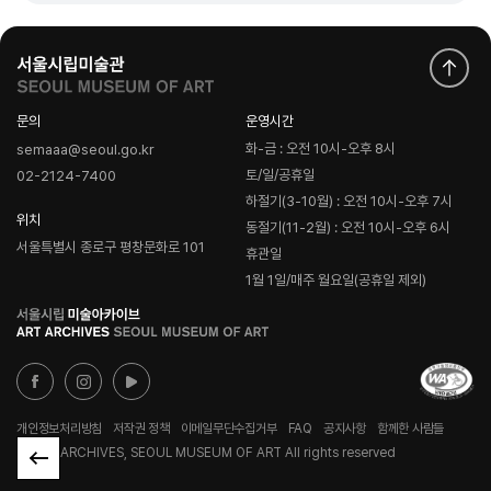
문의
운영시간
화-금 : 오전 10시-오후 8시
semaaa@seoul.go.kr
토/일/공휴일
02-2124-7400
하절기(3-10월) : 오전 10시-오후 7시
위치
동절기(11-2월) : 오전 10시-오후 6시
서울특별시 종로구 평창문화로 101
휴관일
1월 1일/매주 월요일(공휴일 제외)
로
고
개인정보처리방침
저작권 정책
이메일무단수집거부
FAQ
공지사항
함께한 사람들
© ART ARCHIVES, SEOUL MUSEUM OF ART All rights reserved