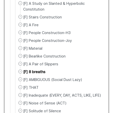
[F] A Study on Slanted & Hyperbolic
Constitution
[F] Stairs Construction
[F] A Fire
[F] People Construction-H3
[F] People Construction-Joy
[F] Material
[F] Bearlike Construction
[F] A Pair of Slippers
[F] 8 breaths
[F] AMBIGUOUS (Social Dust Lazy)
[F] THAT
[F] Inadequate (EVERY, DAY, ACTS, LIKE, LIFE)
[F] Noise of Sense (ACT)
[F] Solitude of Silence