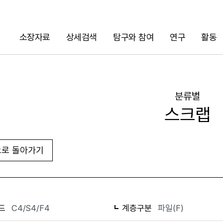
소장자료
상세검색
탐구와 참여
연구
활동
검색
분류별
스크랩
로 돌아가기
화면인쇄
드
C4/S4/F4
계층구분
파일(F)