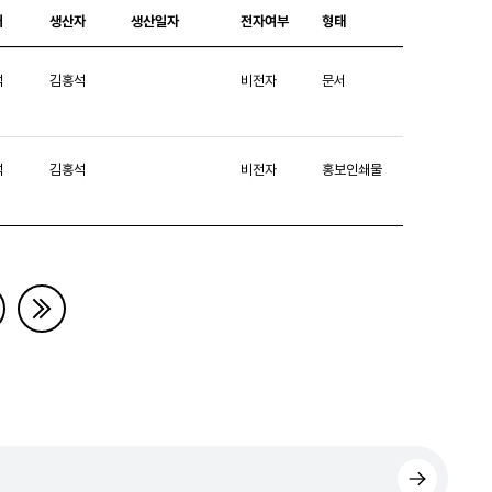
처
생산자
생산일자
전자여부
형태
석
김홍석
비전자
문서
석
김홍석
비전자
홍보인쇄물