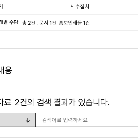
기
수집처
태별 수량
,
,
총 2건
문서 1건
홍보인쇄물 1건
내용
자료
2
건의 검색 결과가 있습니다.
검색