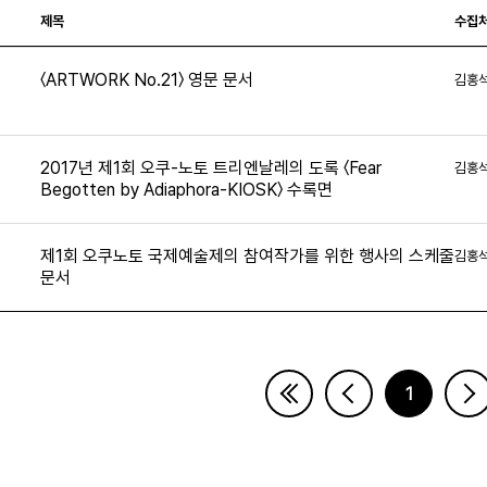
제목
수집
〈ARTWORK No.21〉 영문 문서
김홍
4
2017년 제1회 오쿠-노토 트리엔날레의 도록 〈Fear
김홍
Begotten by Adiaphora-KIOSK〉 수록면
5
제1회 오쿠노토 국제예술제의 참여작가를 위한 행사의 스케줄
김홍
문서
1
페이지