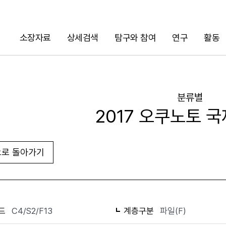
소장자료
상세검색
탐구와 참여
연구
활동
검색
분류별
2017 오쿠노토 
로 돌아가기
화면인쇄
드
C4/S2/F13
계층구분
파일(F)