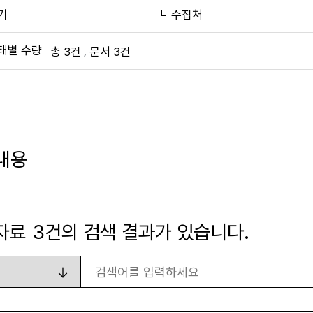
기
수집처
태별 수량
,
총 3건
문서 3건
내용
자료
3
건의 검색 결과가 있습니다.
검색