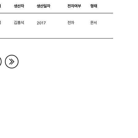
처
생산자
생산일자
전자여부
형태
석
김홍석
전자
문서
2017