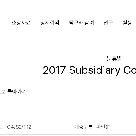
소장자료
상세검색
탐구와 참여
연구
활동
검색
분류별
2017 Subsidiary Co
로 돌아가기
화면인쇄
드
C4/S2/F12
계층구분
파일(F)