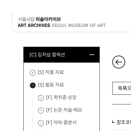
로그인
[C] 김차섭 컬렉션
[S] 작품 자료
[S] 활동 자료
목록으
[F] 학위증·상장
[F] 논문·저술·메모
참조코
[F] 약력·증명서