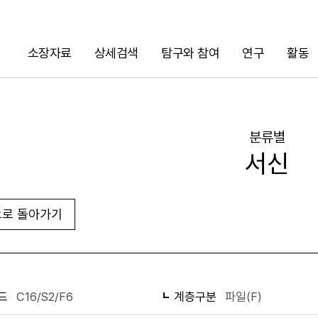
소장자료
상세검색
탐구와 참여
연구
활동
검색
분류별
서신
로 돌아가기
화면인쇄
드
C16/S2/F6
계층구분
파일(F)