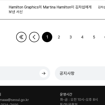
Hamilton Graphics의 Martina Hamilton이 김차섭에게
김차
보낸 서신
1
2
3
4
5
다음페이지
마지막페이지
공지사항
의
운영시간
화-금 : 오전 10시-오후 8시
maaa@seoul.go.kr
토/일/공휴일
-2124-7400