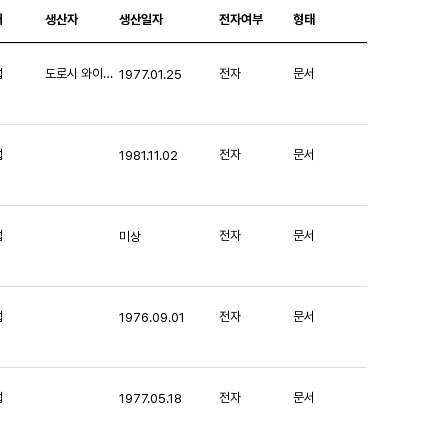
처
생산자
생산일자
전자여부
형태
섭
도로시 와이스(Dorothy Weiss)
전자
문서
1977.01.25
섭
전자
문서
1981.11.02
섭
전자
문서
미상
섭
전자
문서
1976.09.01
섭
전자
문서
1977.05.18