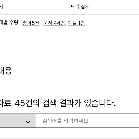
기
수집처
태별 수량
,
,
총 45건
문서 44건
박물 1건
내용
자료
45
건의 검색 결과가 있습니다.
검색