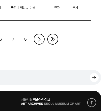
섭
마티나 해밀턴(Martina Hamilton)
전자
문서
미상
6
7
8
로
고