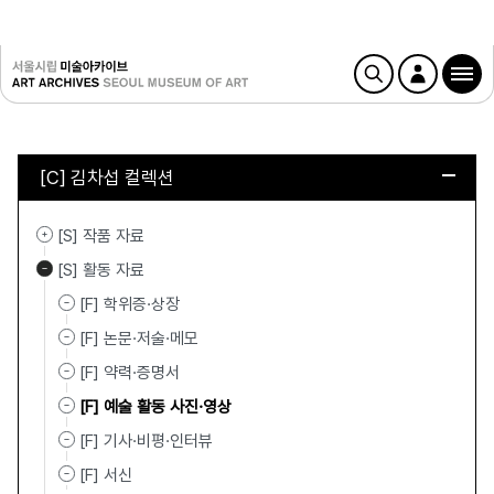
[C] 김차섭 컬렉션
[S] 작품 자료
[S] 활동 자료
[F] 학위증·상장
[F] 논문·저술·메모
[F] 약력·증명서
[F] 예술 활동 사진·영상
[F] 기사·비평·인터뷰
[F] 서신