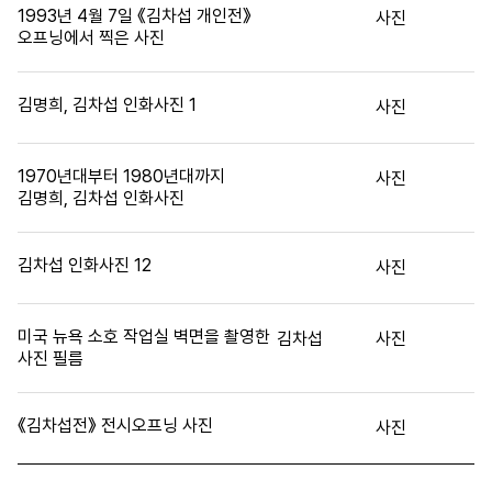
1993년 4월 7일 《김차섭 개인전》
사진
오프닝에서 찍은 사진
김명희, 김차섭 인화사진 1
사진
1970년대부터 1980년대까지
사진
김명희, 김차섭 인화사진
김차섭 인화사진 12
사진
미국 뉴욕 소호 작업실 벽면을 촬영한
김차섭
사진
사진 필름
《김차섭전》 전시오프닝 사진
사진