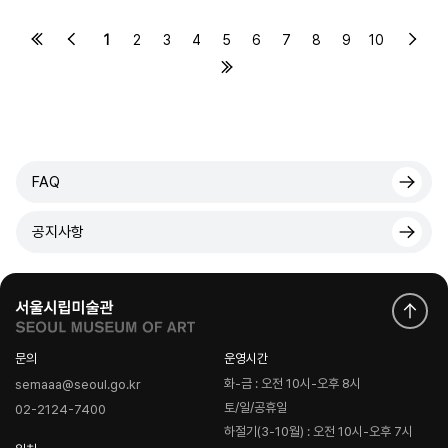
1
2
3
4
5
6
7
8
9
10
FAQ
공지사항
문의
운영시간
화-금 : 오전 10시-오후 8시
semaaa@seoul.go.kr
토/일/공휴일
02-2124-7400
하절기(3-10월) : 오전 10시-오후 7시