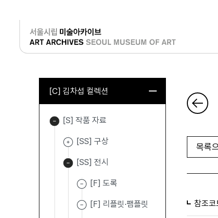
로그인
[C] 김차섭 컬렉션
[S] 작품 자료
[SS] 구상
목록으
[SS] 전시
[F] 도록
참조코
[F] 리플릿·팸플릿