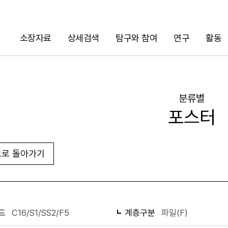
소장자료
상세검색
탐구와 참여
연구
활동
검색
분류별
포스터
로 돌아가기
화면인쇄
드
C16/S1/SS2/F5
계층구분
파일(F)