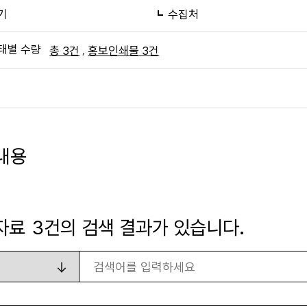
기
수집처
태별 수량
,
총 3건
홍보인쇄물 3건
내용
자료
3
건의 검색 결과가 있습니다.
검색