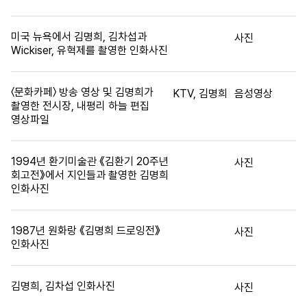
미국 뉴욕에서 김명희, 김차섭과
사진
Wickiser, 유혁제를 촬영한 인화사진
〈문화카페〉 방송 영상 및 김명희가
KTV, 김명희
음성영상
촬영한 전시장, 내평리 하늘 편집
영상파일
1994년 환기미술관 《김환기 20주년
사진
회고전》에서 지인들과 촬영한 김명희
인화사진
1987년 원화랑 《김명희 드로잉전》
사진
인화사진
김명희, 김차섭 인화사진
사진