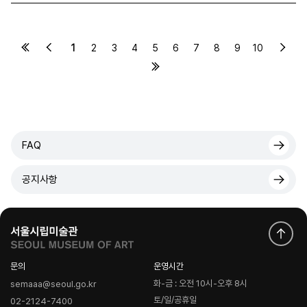
1
2
3
4
5
6
7
8
9
10
FAQ
공지사항
문의
운영시간
화-금 : 오전 10시-오후 8시
semaaa@seoul.go.kr
토/일/공휴일
02-2124-7400