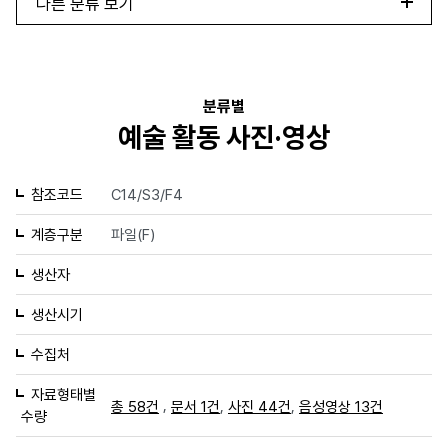
다른 분류 보기
분류별
예술 활동 사진·영상
참조코드
C14/S3/F4
계층구분
파일(F)
생산자
생산시기
수집처
자료형태별
,
,
,
총 58건
문서 1건
사진 44건
음성영상 13건
수량