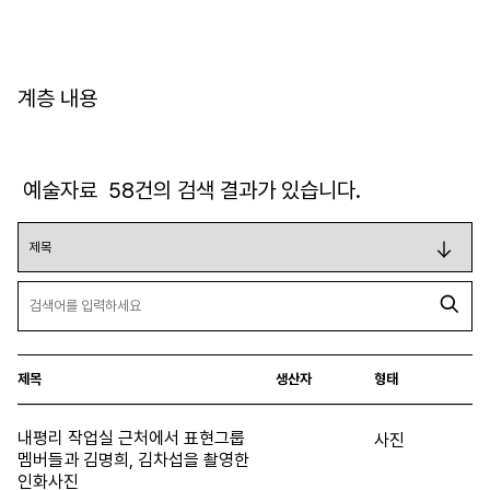
계층 내용
예술자료
58
건의 검색 결과가 있습니다.
제목
생산자
형태
내평리 작업실 근처에서 표현그룹
사진
멤버들과 김명희, 김차섭을 촬영한
인화사진