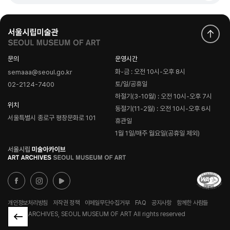
문의
운영시간
화-금 : 오전 10시-오후 8시
semaaa@seoul.go.kr
토/일/공휴일
02-2124-7400
하절기(3-10월) : 오전 10시-오후 7시
위치
동절기(11-2월) : 오전 10시-오후 6시
서울특별시 종로구 평창문화로 101
휴관일
1월 1일/매주 월요일(공휴일 제외)
로
고
개인정보처리방침
저작권 정책
이메일무단수집거부
FAQ
공지사항
함께한 사람들
© ART ARCHIVES, SEOUL MUSEUM OF ART All rights reserved