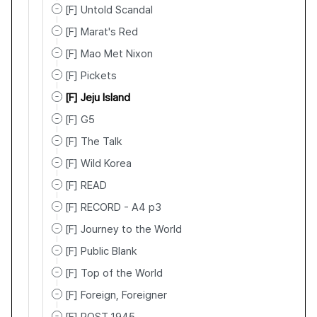
[F] Untold Scandal
[F] Marat's Red
[F] Mao Met Nixon
[F] Pickets
[F] Jeju Island
[F] G5
[F] The Talk
[F] Wild Korea
[F] READ
[F] RECORD - A4 p3
[F] Journey to the World
[F] Public Blank
[F] Top of the World
[F] Foreign, Foreigner