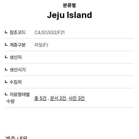
분류별
Jeju Island
참조코드
C4/S1/SS2/F21
계층구분
파일(F)
생산자
생산시기
수집처
자료형태별
,
,
총 5건
문서 2건
사진 3건
수량