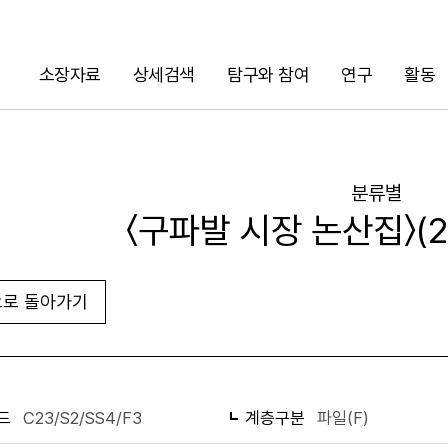
소장자료
상세검색
탐구와 참여
연구
활동
검색
분류별
〈구파발 시장 논산집〉(2
로 돌아가기
화면인쇄
드
C23/S2/SS4/F3
계층구분
파일(F)