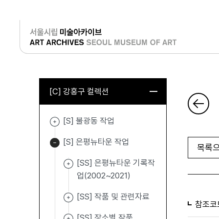
로그인
[C] 강홍구 컬렉션
[S] 불광동 작업
[S] 은평뉴타운 작업
목록으
[SS] 은평뉴타운 기록작
업(2002~2021)
[SS] 작품 및 관련자료
참조코
[SS] 장소별 작품