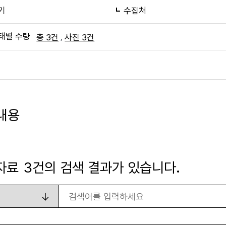
기
수집처
태별 수량
,
총 3건
사진 3건
내용
자료
3
건의 검색 결과가 있습니다.
검색