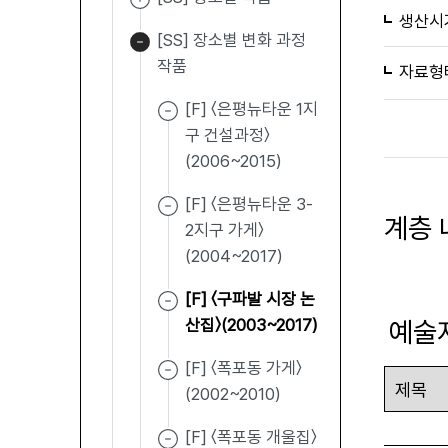
생산시
[SS] 장소별 변화 과정
작품
자료형
[F] 〈은평뉴타운 1지
구 건설과정〉
(2006~2015)
[F] 〈은평뉴타운 3-
계층 
2지구 가게〉
(2004~2017)
[F] 〈구파발 시장 논
산집〉(2003~2017)
예술
[F] 〈폭포동 가게〉
(2002~2010)
[F] 〈폭포동 개울집〉