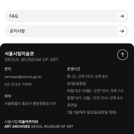
FAQ
공지사항
문의
운영시간
화-금 : 오전 10시-오후 8시
semaaa@seoul.go.kr
토/일/공휴일
02-2124-7400
하절기(3-10월) : 오전 10시-오후 7시
위치
동절기(11-2월) : 오전 10시-오후 6시
서울특별시 종로구 평창문화로 101
휴관일
1월 1일/매주 월요일(공휴일 제외)
로
고