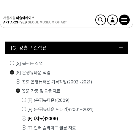
[C] 강홍구 컬렉션
[S] 불광동 작업
[S] 은평뉴타운 작업
[SS] 은평뉴타운 기록작업(2002~2021)
[SS] 작품 및 관련자료
[F] 〈은평뉴타운〉(2009)
[F] 〈은평뉴타운 연대기〉(2001~2021)
[F] 〈지도〉(2009)
[F] 컬러 슬라이드 필름 자료