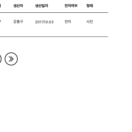
처
생산자
생산일자
전자여부
형태
구
강홍구
전자
사진
2017.10.03