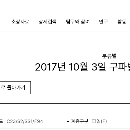
소장자료
상세검색
탐구와 참여
연구
활동
검색
분류별
2017년 10월 3일 구
로 돌아가기
화면인쇄
드
C23/S2/SS1/F94
계층구분
파일(F)