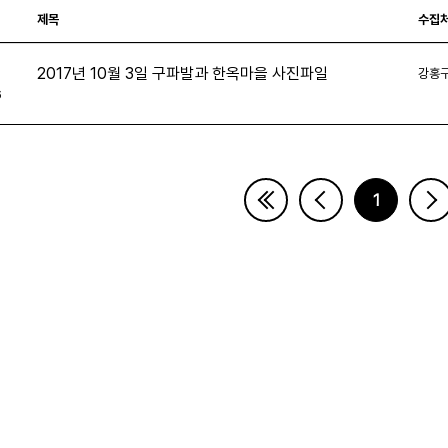
제목
수집
2017년 10월 3일 구파발과 한옥마을 사진파일
강홍
6
1
페이지