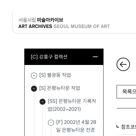
로그인
[C] 강홍구 컬렉션
[S] 불광동 작업
[S] 은평뉴타운 작업
목록으
[SS] 은평뉴타운 기록작
업(2002~2021)
[F] 2002년 4월 28
참조코
일 은평뉴타운 전경