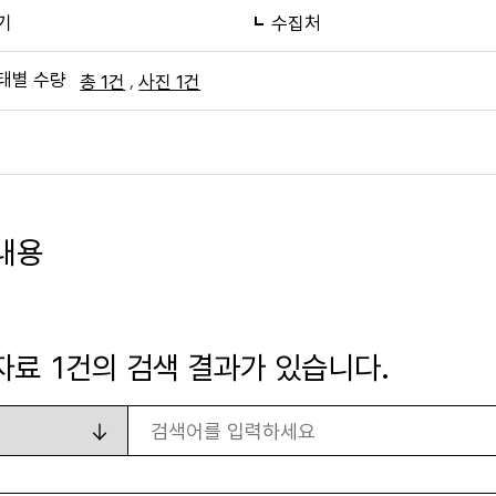
기
수집처
태별 수량
,
총 1건
사진 1건
내용
자료
1
건의 검색 결과가 있습니다.
검색