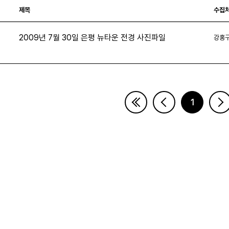
제목
수집
2009년 7월 30일 은평 뉴타운 전경 사진파일
강홍
0
1
페이지