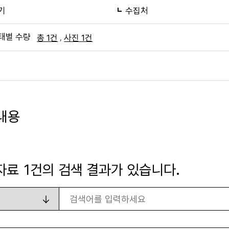
기
수집처
태별 수량
,
총 1건
사진 1건
내용
자료
1
건의 검색 결과가 있습니다.
검색