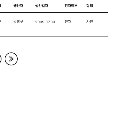
처
생산자
생산일자
전자여부
형태
구
강홍구
전자
사진
2009.07.30