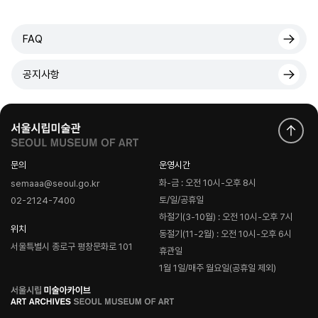
FAQ
공지사항
문의
운영시간
화-금 : 오전 10시-오후 8시
semaaa@seoul.go.kr
토/일/공휴일
02-2124-7400
하절기(3-10월) : 오전 10시-오후 7시
위치
동절기(11-2월) : 오전 10시-오후 6시
서울특별시 종로구 평창문화로 101
휴관일
1월 1일/매주 월요일(공휴일 제외)
로
고