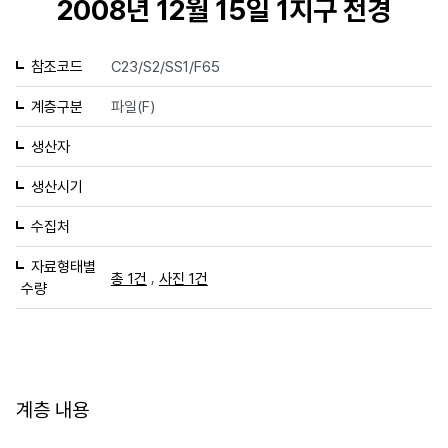
2008년 12월 15일 1지구 전경
참조코드
C23/S2/SS1/F65
계층구분
파일(F)
생산자
생산시기
수집처
자료형태별
,
총 1건
사진 1건
수량
계층 내용