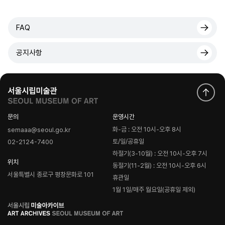
FAQ
공지사항
문의
운영시간
화-금 : 오전 10시-오후 8시
semaaa@seoul.go.kr
토/일/공휴일
02-2124-7400
하절기(3-10월) : 오전 10시-오후 7시
위치
동절기(11-2월) : 오전 10시-오후 6시
서울특별시 종로구 평창문화로 101
휴관일
1월 1일/매주 월요일(공휴일 제외)
로
고