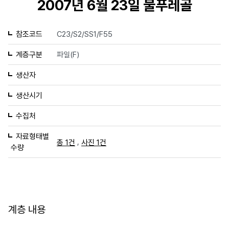
2007년 6월 23일 물푸레골
참조코드
C23/S2/SS1/F55
계층구분
파일(F)
생산자
생산시기
수집처
자료형태별
,
총 1건
사진 1건
수량
계층 내용