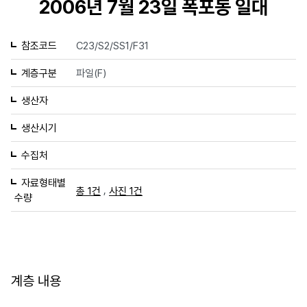
2006년 7월 23일 폭포동 일대
참조코드
C23/S2/SS1/F31
계층구분
파일(F)
생산자
생산시기
수집처
자료형태별
,
총 1건
사진 1건
수량
계층 내용