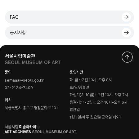
FAQ
공지사항
문의
운영시간
화-금 : 오전 10시-오후 8시
semaaa@seoul.go.kr
토/일/공휴일
02-2124-7400
하절기(3-10월) : 오전 10시-오후 7시
위치
동절기(11-2월) : 오전 10시-오후 6시
서울특별시 종로구 평창문화로 101
휴관일
1월 1일/매주 월요일(공휴일 제외)
로
고