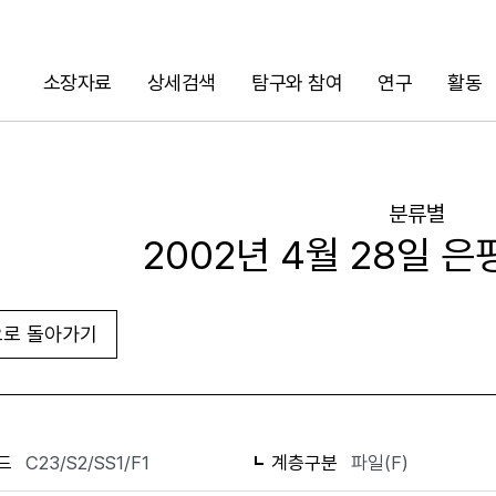
소장자료
상세검색
탐구와 참여
연구
활동
검색
분류별
2002년 4월 28일 
로 돌아가기
화면인쇄
드
C23/S2/SS1/F1
계층구분
파일(F)