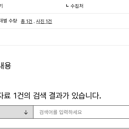
기
수집처
태별 수량
,
총 1건
사진 1건
내용
자료
1
건의 검색 결과가 있습니다.
검색