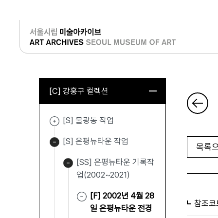
로그인
[C] 강홍구 컬렉션
[S] 불광동 작업
[S] 은평뉴타운 작업
목록으
[SS] 은평뉴타운 기록작
업(2002~2021)
[F] 2002년 4월 28
참조코
일 은평뉴타운 전경