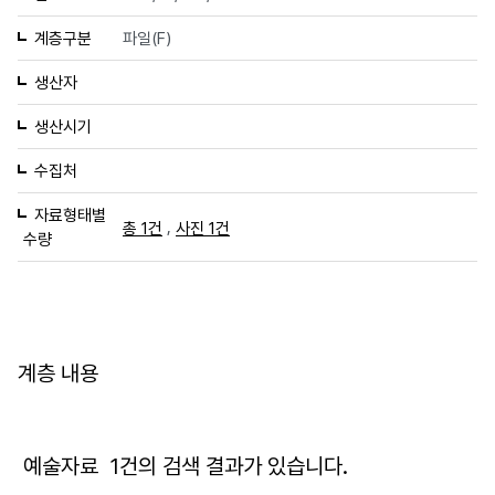
계층구분
파일(F)
생산자
생산시기
수집처
자료형태별
,
총 1건
사진 1건
수량
계층 내용
예술자료
1
건의 검색 결과가 있습니다.