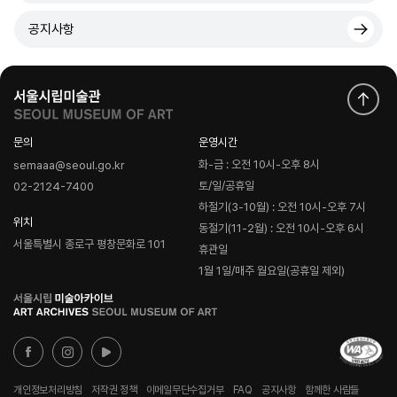
공지사항
문의
운영시간
화-금 : 오전 10시-오후 8시
semaaa@seoul.go.kr
토/일/공휴일
02-2124-7400
하절기(3-10월) : 오전 10시-오후 7시
위치
동절기(11-2월) : 오전 10시-오후 6시
서울특별시 종로구 평창문화로 101
휴관일
1월 1일/매주 월요일(공휴일 제외)
로
고
개인정보처리방침
저작권 정책
이메일무단수집거부
FAQ
공지사항
함께한 사람들