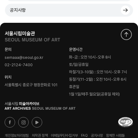
공지사항
문의
운영시간
화-금 : 오전 10시-오후 8시
semaaa@seoul.go.kr
토/일/공휴일
02-2124-7400
하절기(3-10월) : 오전 10시-오후 7시
위치
동절기(11-2월) : 오전 10시-오후 6시
서울특별시 종로구 평창문화로 101
휴관일
1월 1일/매주 월요일(공휴일 제외)
로
고
개인정보처리방침
저작권 정책
이메일무단수집거부
FAQ
공지사항
함께한 사람들