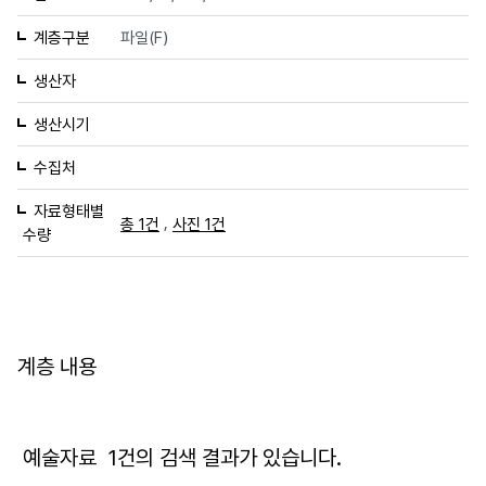
계층구분
파일(F)
생산자
생산시기
수집처
자료형태별
,
총 1건
사진 1건
수량
계층 내용
예술자료
1
건의 검색 결과가 있습니다.