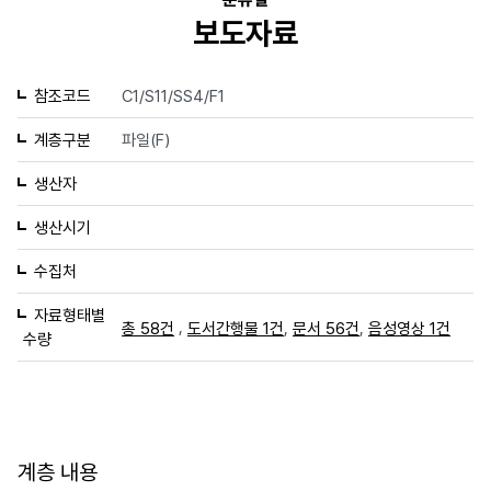
보도자료
참조코드
C1/S11/SS4/F1
계층구분
파일(F)
생산자
생산시기
수집처
자료형태별
,
,
,
총 58건
도서간행물 1건
문서 56건
음성영상 1건
수량
계층 내용