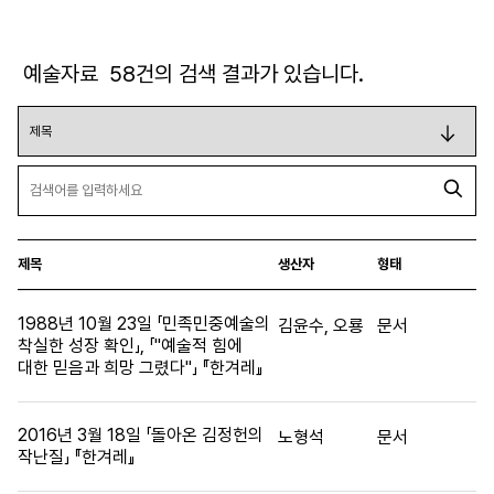
예술자료
58
건의 검색 결과가 있습니다.
제목
생산자
형태
1988년 10월 23일 「민족민중예술의
김윤수, 오룡
문서
착실한 성장 확인」, 「"예술적 힘에
대한 믿음과 희망 그렸다"」 『한겨레』
2016년 3월 18일 「돌아온 김정헌의
노형석
문서
작난질」 『한겨레』