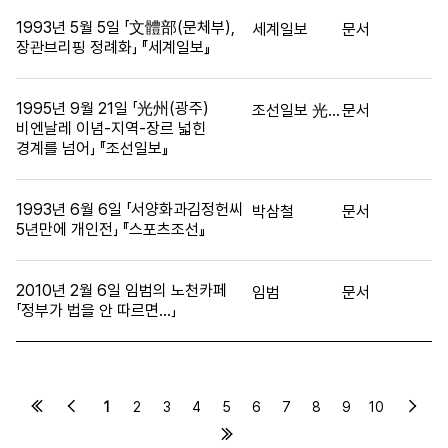
1993년 5월 5일 「文體部(문체부),
세계일보
문서
장관브리핑 정례화」 『세계일보』
1995년 9월 21일 「光州(광주)
조선일보 光州(광주)=특별취재반
문서
비엔날레 이념-지역-장르 넓힌
경계를 넘어」 『조선일보』
1993년 6월 6일 「서양화과김정헌씨
박삼철
문서
5년만에 개인전」 『스포츠조선』
2010년 2월 6일 임범의 노천카페
임범
문서
「정부가 법을 안 따르면...」
1
2
3
4
5
6
7
8
9
10