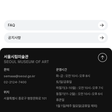
FAQ
공지사항
문의
운영시간
화-금 : 오전 10시-오후 8시
semaaa@seoul.go.kr
토/일/공휴일
02-2124-7400
하절기(3-10월) : 오전 10시-오후 7시
위치
동절기(11-2월) : 오전 10시-오후 6시
서울특별시 종로구 평창문화로 101
휴관일
1월 1일/매주 월요일(공휴일 제외)