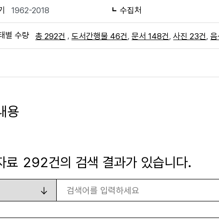
기
1962-2018
수집처
태별 수량
,
,
,
,
총 292건
도서간행물 46건
문서 148건
사진 23건
음
내용
자료
292
건의 검색 결과가 있습니다.
검색