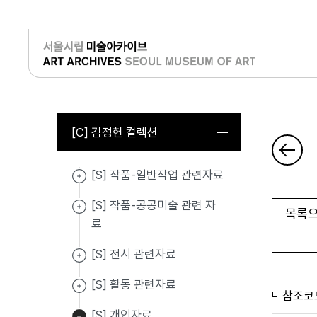
로그인
[C] 김정헌 컬렉션
[S] 작품-일반작업 관련자료
[S] 작품-공공미술 관련 자
목록으
료
[S] 전시 관련자료
[S] 활동 관련자료
참조코
[S] 개인자료