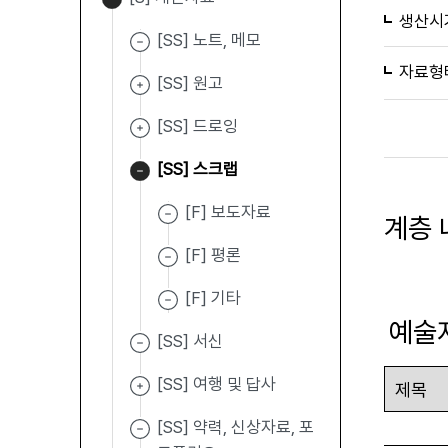
생산시
[SS] 노트, 메모
자료형
[SS] 원고
[SS] 드로잉
[SS] 스크랩
[F] 보도자료
계층 
[F] 평론
[F] 기타
예술
[SS] 서신
[SS] 여행 및 답사
[SS] 약력, 신상자료, 포