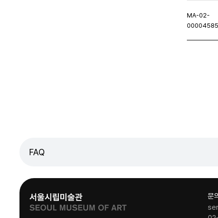
MA-02-
0000458
이지
이전페이지
FAQ
문
se
02