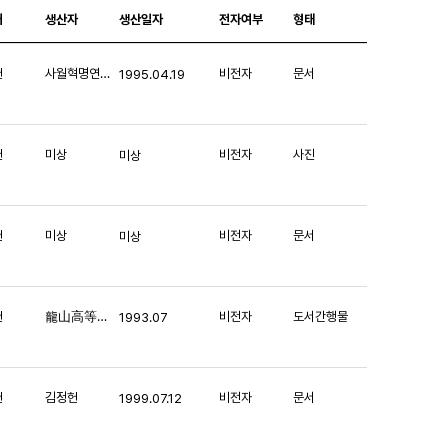
처
생산자
생산일자
전자여부
형태
헌
사월혁명연구소회원일동
비전자
문서
1995.04.19
헌
미상
비전자
사진
미상
헌
미상
비전자
문서
미상
헌
龍山高等學校 同窓會報(용산고등학교 동창회보)
비전자
도서간행물
1993.07
헌
김정헌
비전자
문서
1999.07.12