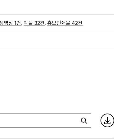
,
,
성영상 1건
박물 32건
홍보인쇄물 42건