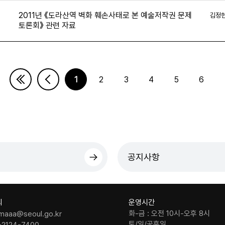
2011년 《도라산역 벽화 훼손사태로 본 예술저작권 문제
김정
토론회》 관련 자료
5
1
2
3
4
5
6
다음페이지
마지막페이지
공지사항
의
운영시간
화-금 : 오전 10시-오후 8시
maaa@seoul.go.kr
토/일/공휴일
-2124-7400