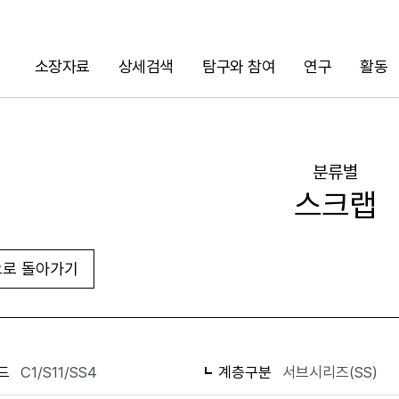
소장자료
상세검색
탐구와 참여
연구
활동
검색
분류별
스크랩
로 돌아가기
화면인쇄
드
C1/S11/SS4
계층구분
서브시리즈(SS)