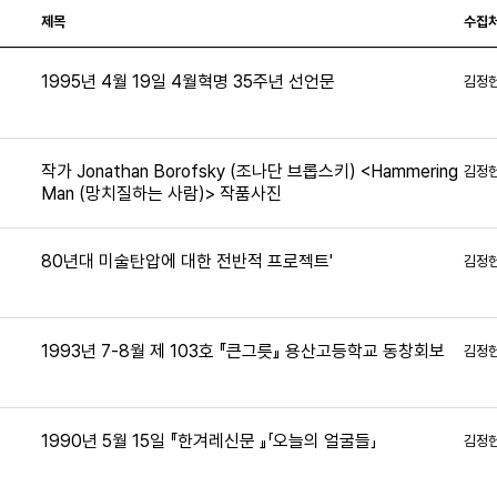
제목
수집
1995년 4월 19일 4월혁명 35주년 선언문
김정
9
작가 Jonathan Borofsky (조나단 브롭스키) <Hammering
김정
Man (망치질하는 사람)> 작품사진
9
80년대 미술탄압에 대한 전반적 프로젝트'
김정
3
1993년 7-8월 제 103호 『큰그릇』 용산고등학교 동창회보
김정
0
1990년 5월 15일 『한겨레신문 』「오늘의 얼굴들」
김정
5