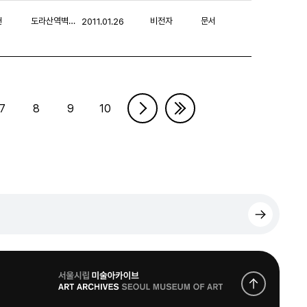
헌
도라산역벽화 원상회복과 예술저작권 수호를 위한 대책위원회
비전자
문서
2011.01.26
7
8
9
10
로
고