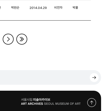
헌
박원순
비전자
박물
2014.04.29
로
고