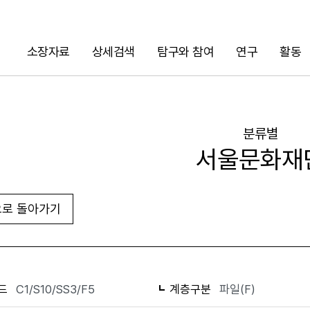
소장자료
상세검색
탐구와 참여
연구
활동
검색
분류별
서울문화재
로 돌아가기
화면인쇄
드
C1/S10/SS3/F5
계층구분
파일(F)