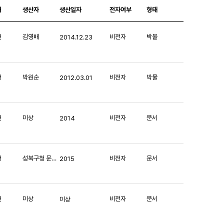
처
생산자
생산일자
전자여부
형태
헌
김영배
비전자
박물
2014.12.23
헌
박원순
비전자
박물
2012.03.01
헌
미상
비전자
문서
2014
헌
성북구청 문화체육과
비전자
문서
2015
헌
미상
비전자
문서
미상