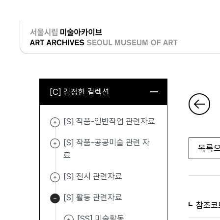
로그인
[C] 김정헌 컬렉션
[S] 작품-일반작업 관련자료
[S] 작품-공공미술 관련 자
목록으
료
[S] 전시 관련자료
[S] 활동 관련자료
참조코
[SS] 미술활동