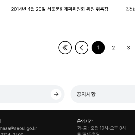
2014년 4월 29일 서울문화계획위원회 위원 위촉장
김정
1
2
3
이지
마지막페이지
공지사항
의
운영시간
화-금 : 오전 10시-오후 8시
maaa@seoul.go.kr
토/일/공휴일
-2124-7400