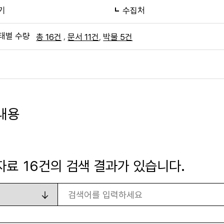
기
수집처
태별 수량
,
,
총 16건
문서 11건
박물 5건
내용
자료
16
건의 검색 결과가 있습니다.
검색