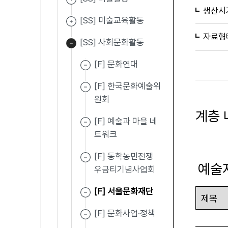
생산시
[SS] 미술교육활동
자료형
[SS] 사회문화활동
[F] 문화연대
[F] 한국문화예술위
원회
계층 
[F] 예술과 마을 네
트워크
[F] 동학농민전쟁
예술
우금티기념사업회
[F] 서울문화재단
[F] 문화사업·정책