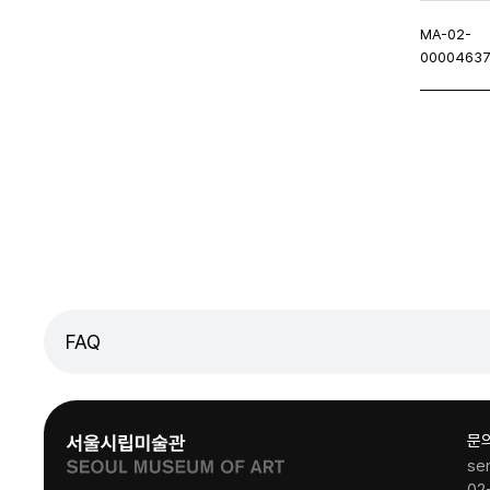
MA-02-
0000463
처음페이지
이전페이지
다음페이지
마지막
FAQ
문
se
02