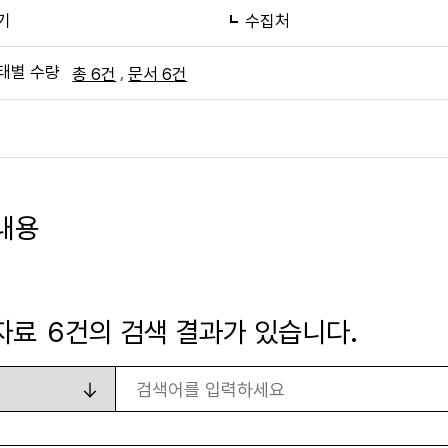
기
수집처
태별 수량
,
총 6건
문서 6건
내용
자료
6
건의 검색 결과가 있습니다.
검색