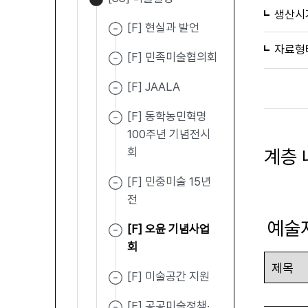
생산시
[F] 현실과 발언
자료형
[F] 민족미술협의회
[F] JAALA
[F] 동학농민혁명
100주년 기념전시
회
계층 
[F] 민중미술 15년
전
예술
[F] 오윤 기념사업
회
[F] 미술공간 지원
[F] 공공미술정책·