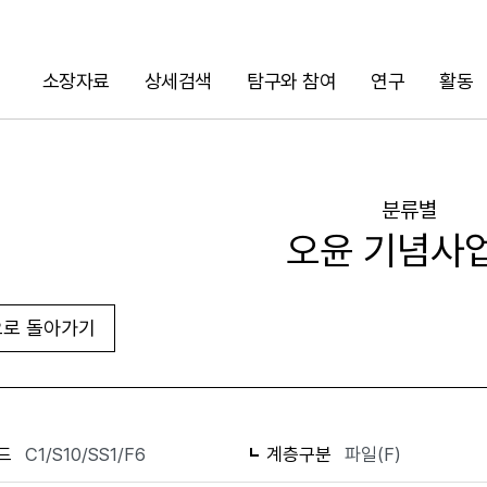
소장자료
상세검색
탐구와 참여
연구
활동
검색
분류별
오윤 기념사
로 돌아가기
화면인쇄
드
C1/S10/SS1/F6
계층구분
파일(F)