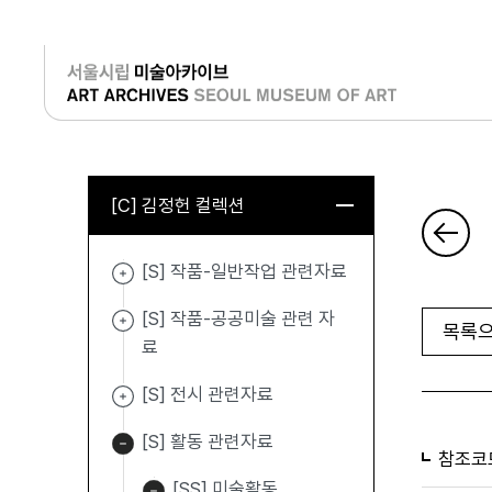
로그인
[C] 김정헌 컬렉션
[S] 작품-일반작업 관련자료
[S] 작품-공공미술 관련 자
목록으
료
[S] 전시 관련자료
[S] 활동 관련자료
참조코
[SS] 미술활동