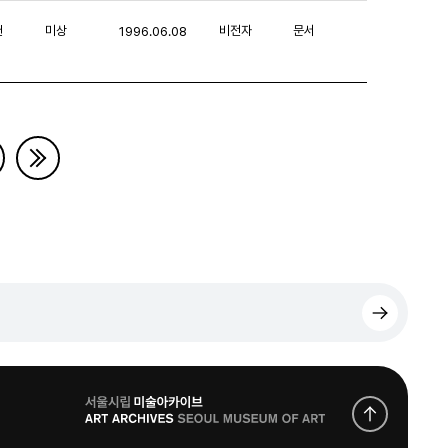
헌
미상
비전자
문서
1996.06.08
로
고