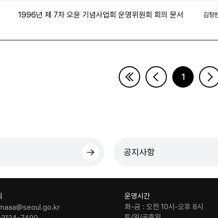
1996년 제 7차 오윤 기념사업회 운영위원회 회의 문서
김정
7
1
페이지
공지사항
의
운영시간
화-금 : 오전 10시-오후 8시
maaa@seoul.go.kr
토/일/공휴일
-2124-7400