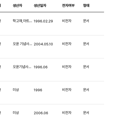
처
생산자
생산일자
전자여부
형태
헌
학고재,아트스페이스 서울
비전자
문서
1996.02.29
헌
오윤 기념사업회
비전자
문서
2004.05.10
헌
오윤기념사업회
비전자
문서
1996.06
헌
미상
비전자
문서
1996
헌
미상
비전자
문서
2006.06