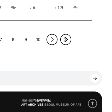
헌
미상
비전자
문서
미상
7
8
9
10
로
고