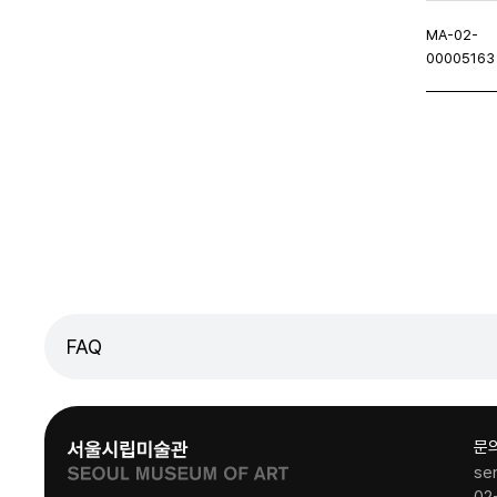
MA-02-
00005163
이지
이전페이지
FAQ
문
se
02