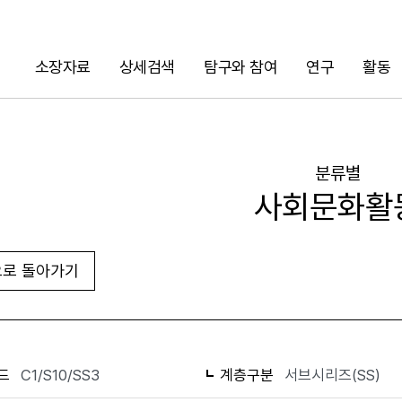
소장자료
상세검색
탐구와 참여
연구
활동
검색
분류별
사회문화활
로 돌아가기
화면인쇄
드
C1/S10/SS3
계층구분
서브시리즈(SS)