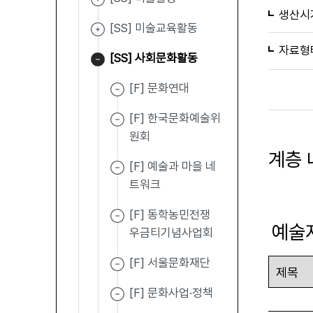
생산시
[SS] 미술교육활동
자료형
[SS] 사회문화활동
[F] 문화연대
[F] 한국문화예술위
원회
계층 
[F] 예술과 마을 네
트워크
[F] 동학농민전쟁
예술
우금티기념사업회
[F] 서울문화재단
[F] 문화사업·정책