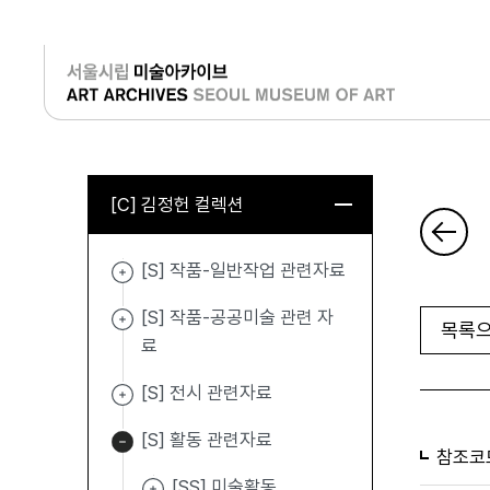
로그인
[C] 김정헌 컬렉션
[S] 작품-일반작업 관련자료
[S] 작품-공공미술 관련 자
목록으
료
[S] 전시 관련자료
[S] 활동 관련자료
참조코
[SS] 미술활동