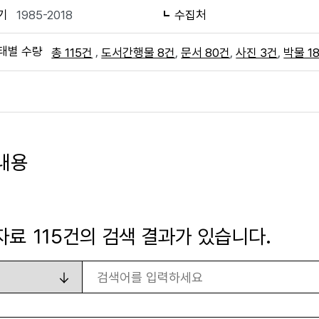
기
1985-2018
수집처
태별 수량
,
,
,
,
총 115건
도서간행물 8건
문서 80건
사진 3건
박물 1
내용
자료
115
건의 검색 결과가 있습니다.
검색