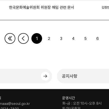
한국문화예술위원회 위원장 해임 관련 문서
김정
1
2
3
4
5
6
다음페이지
마지막페이지
공지사항
의
운영시간
화-금 : 오전 10시-오후 8시
maaa@seoul.go.kr
토/일/공휴일
-2124-7400