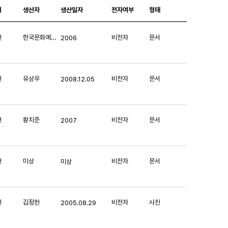
처
생산자
생산일자
전자여부
형태
헌
한국문화예술위원회
비전자
문서
2006
헌
유상우
비전자
문서
2008.12.05
헌
황치준
비전자
문서
2007
헌
미상
비전자
문서
미상
헌
김정헌
비전자
사진
2005.08.29