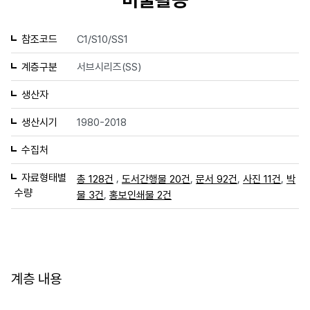
참조코드
C1/S10/SS1
계층구분
서브시리즈(SS)
생산자
생산시기
1980-2018
수집처
자료형태별
,
,
,
,
총 128건
도서간행물 20건
문서 92건
사진 11건
박
수량
,
물 3건
홍보인쇄물 2건
계층 내용