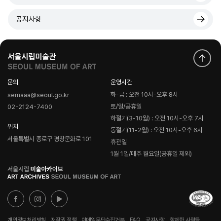
공지사항
문의
운영시간
화-금 : 오전 10시-오후 8시
semaaa@seoul.go.kr
토/일/공휴일
02-2124-7400
하절기(3-10월) : 오전 10시-오후 7시
위치
동절기(11-2월) : 오전 10시-오후 6시
서울특별시 종로구 평창문화로 101
휴관일
1월 1일/매주 월요일(공휴일 제외)
로
고
개인정보처리방침
저작권 정책
이메일무단수집거부
FAQ
공지사항
함께한 사람들