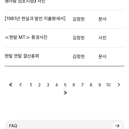
행사중 심포지엄》 사진
[1981년 현실과 발언 지출명세서]
김정헌
문서
≪현발 MT≫ 풍경사진
김정헌
사진
현발 연말 결산총회
김정헌
문서
1
2
3
4
5
6
7
8
9
10
FAQ