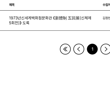
제목
수집
1973년신세계백화점문화관 《新體制 五回展(신체제
김정
5회전)》 도록
6
1
페이지