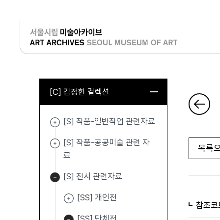
로그인
[C] 김정헌 컬렉션
[S] 작품-일반작업 관련자료
[S] 작품-공공미술 관련 자
목록으
료
[S] 전시 관련자료
[SS] 개인전
참조코
[SS] 단체전