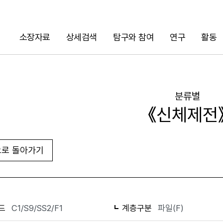
소장자료
상세검색
탐구와 참여
연구
활동
검색
분류별
《신체제전
로 돌아가기
화면인쇄
드
C1/S9/SS2/F1
계층구분
파일(F)