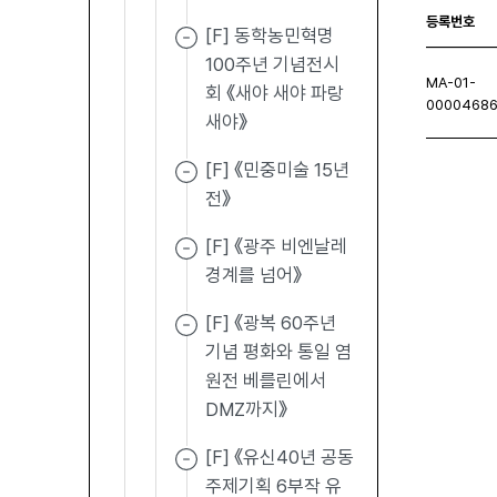
등록번호
[F] 동학농민혁명
100주년 기념전시
MA-01-
회 《새야 새야 파랑
0000468
새야》
[F] 《민중미술 15년
전》
처음페이지
이전페이지
다음페이지
마지막
[F] 《광주 비엔날레
경계를 넘어》
[F] 《광복 60주년
기념 평화와 통일 염
원전 베를린에서
DMZ까지》
[F] 《유신40년 공동
주제기획 6부작 유