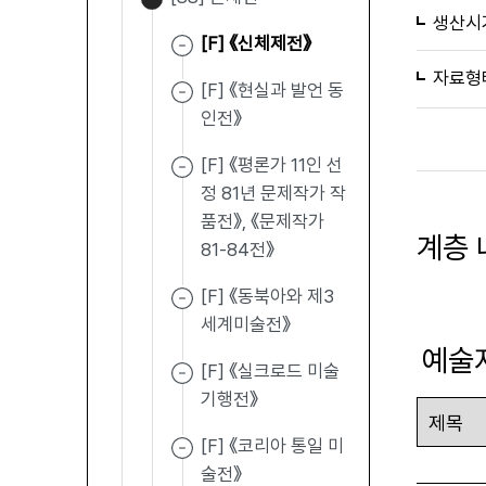
생산시
[F] 《신체제전》
자료형
[F] 《현실과 발언 동
인전》
[F] 《평론가 11인 선
정 81년 문제작가 작
품전》, 《문제작가
계층 
81-84전》
[F] 《동북아와 제3
세계미술전》
예술
[F] 《실크로드 미술
기행전》
[F] 《코리아 통일 미
술전》