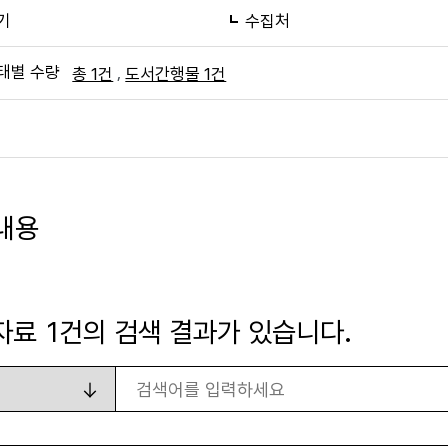
기
수집처
태별 수량
,
총 1건
도서간행물 1건
내용
자료
1
건의 검색 결과가 있습니다.
검색