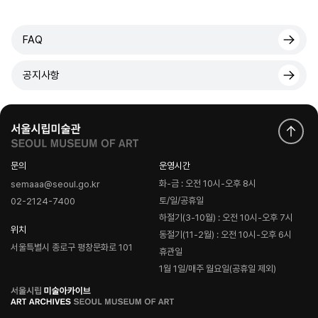
FAQ
공지사항
문의
운영시간
화-금 : 오전 10시-오후 8시
semaaa@seoul.go.kr
토/일/공휴일
02-2124-7400
하절기(3-10월) : 오전 10시-오후 7시
위치
동절기(11-2월) : 오전 10시-오후 6시
서울특별시 종로구 평창문화로 101
휴관일
1월 1일/매주 월요일(공휴일 제외)
로
고