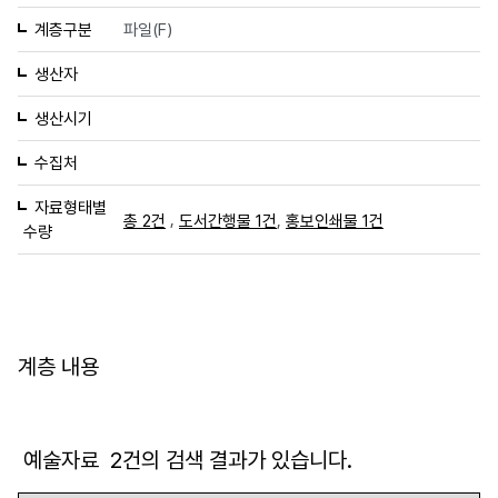
계층구분
파일(F)
생산자
생산시기
수집처
자료형태별
,
,
총 2건
도서간행물 1건
홍보인쇄물 1건
수량
계층 내용
예술자료
2
건의 검색 결과가 있습니다.