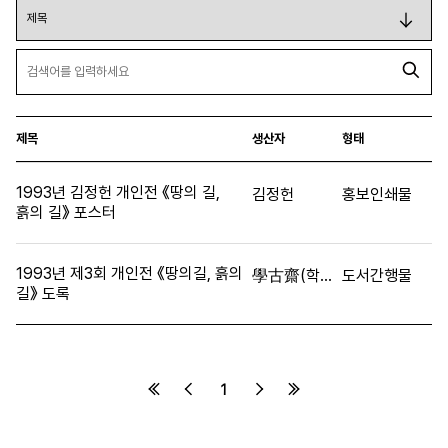
제목
생산자
형태
1993년 김정헌 개인전 《땅의 길,
김정헌
홍보인쇄물
흙의 길》 포스터
1993년 제3회 개인전 《땅의길, 흙의
學古齋(학고재)
도서간행물
길》 도록
1