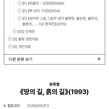
[F] 《외출전 - 김정헌》(1999)
[F] 《백 년의 기억》(2004)
[F] 《생각의 그림 그림의 생각 불편한, 불온한, 불후의,
불륜의, ... 그냥 명작전》(2016)
[SS] 단체전
[S] 활동 관련자료
[S] 개인자료
다른 분류 보기
분류별
《땅의 길, 흙의 길》(1993)
참조코드
C1/S9/SS1/F3