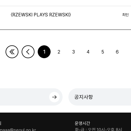
〈RZEWSKI PLAYS RZEWSKI〉
최민
1
2
3
4
5
6
다음페이지
마지막페이지
공지사항
의
운영시간
화-금 : 오전 10시-오후 8시
maaa@seoul.go.kr