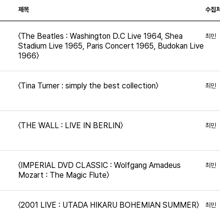
제목
수집
〈The Beatles : Washington D.C Live 1964, Shea
최민
Stadium Live 1965, Paris Concert 1965, Budokan Live
1
1966〉
〈Tina Turner : simply the best collection〉
최민
〈THE WALL : LIVE IN BERLIN〉
최민
〈IMPERIAL DVD CLASSIC : Wolfgang Amadeus
최민
Mozart : The Magic Flute〉
2
〈2001 LIVE : UTADA HIKARU BOHEMIAN SUMMER〉
최민
6