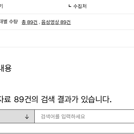
기
수집처
태별 수량
,
총 89건
음성영상 89건
내용
자료
89
건의 검색 결과가 있습니다.
검색