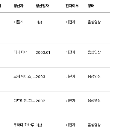
처
생산자
생산일자
전자여부
형태
비틀즈
비전자
음성영상
미상
티나 터너
비전자
음성영상
2003.01
로저 워터스, 켄 오닐
비전자
음성영상
2003
디트리히. 피셔-디스카우, 리타 스트레이치, 마리아 스테더, 에른스트 해플라이거, 요제프 그린들, 피터 우스티노프 경
비전자
음성영상
2002
우타다 히카루
비전자
음성영상
미상