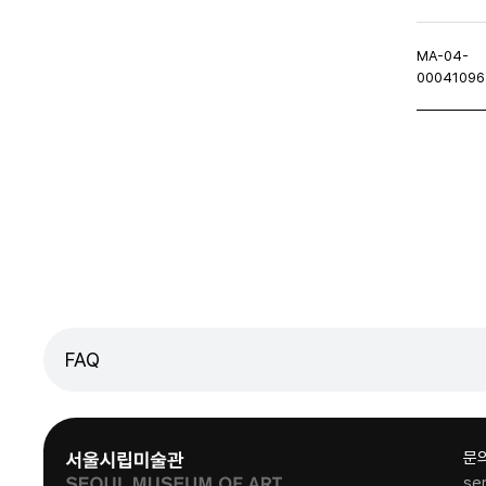
MA-04-
00041096
이지
이전페이지
FAQ
문
se