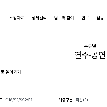
소장자료
상세검색
탐구와 참여
연구
활동
검색
분류별
연주·공연
로 돌아가기
화면인쇄
드
C18/S2/SS2/F1
계층구분
파일(F)