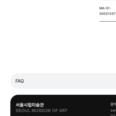
MA-01-
00021347
이지
이전페이지
FAQ
문
se
02