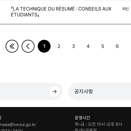
『LA TECHNIQUE DU RÉSUMÉ : CONSEILS AUX
최민
ÉTUDIANTS』
1
2
3
4
5
6
다음페이지
마지막페이지
공지사항
의
운영시간
화-금 : 오전 10시-오후 8시
maaa@seoul.go.kr
토/일/공휴일
-2124-7400