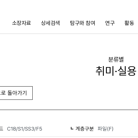
소장자료
상세검색
탐구와 참여
연구
활동
검색
분류별
취미·실용
로 돌아가기
화면인쇄
드
C18/S1/SS3/F5
계층구분
파일(F)