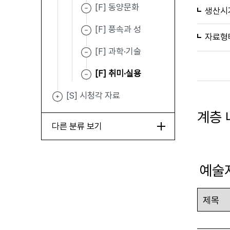
[F] 동양문화
생산시
[F] 풍속과 성
자료형
[F] 과학·기술
[F] 취미·실용
[S] 시청각 자료
계층 
다른 분류 보기
예술