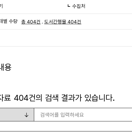
기
수집처
태별 수량
,
총 404건
도서간행물 404건
내용
자료
404
건의 검색 결과가 있습니다.
검색