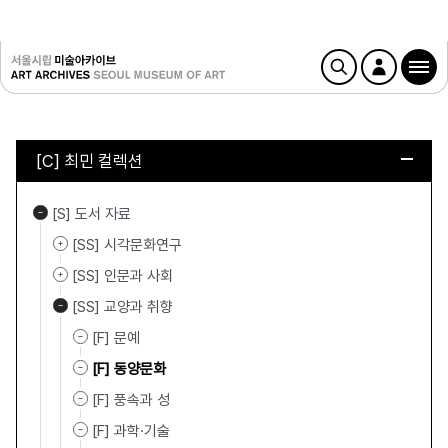
[C] 최민 컬렉션
[S] 도서 자료
[SS] 시각문화연구
[SS] 인문과 사회
[SS] 교양과 취향
[F] 문예
[F] 동양문화
[F] 풍속과 성
[F] 과학·기술