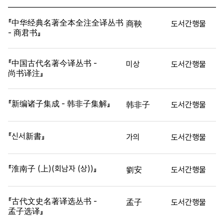
『中华经典名著全本全注全译丛书
商鞅
도서간행물
- 商君书』
『中国古代名著今译丛书 -
미상
도서간행물
尚书译注』
『新编诸子集成 - 韩非子集解』
韩非子
도서간행물
『신서新書』
가의
도서간행물
『淮南子 (上)(회남자 (상))』
劉安
도서간행물
『古代文史名著译选丛书 -
孟子
도서간행물
孟子选译』