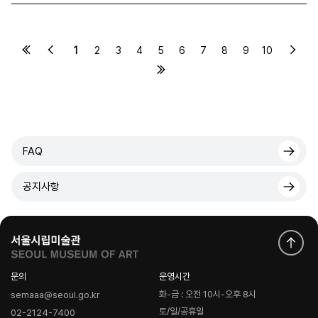
1
2
3
4
5
6
7
8
9
10
FAQ
공지사항
문의
운영시간
화-금 : 오전 10시-오후 8시
semaaa@seoul.go.kr
토/일/공휴일
02-2124-7400