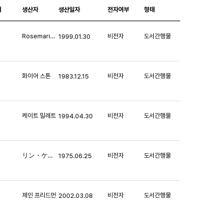
처
생산자
생산일자
전자여부
형태
Rosemarie Tong
비전자
도서간행물
1999.01.30
화이어 스톤
비전자
도서간행물
1983.12.15
케이트 밀레트
비전자
도서간행물
1994.04.30
リン・ケイン
비전자
도서간행물
1975.06.25
제인 프리드먼
비전자
도서간행물
2002.03.08