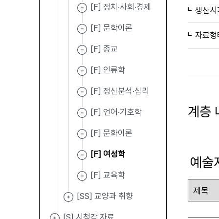
[F] 정치·사회·경제
생산시
[F] 문학이론
자료형
[F] 종교
[F] 인류학
[F] 정신분석·심리
계층 
[F] 언어·기호학
[F] 문화이론
[F] 여성학
예술
[F] 교육학
[SS] 교양과 취향
[S] 시청각 자료