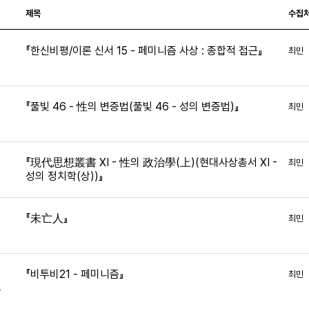
제목
수집
『한신비평/이론 신서 15 - 페미니즘 사상 : 종합적 접근』
최민
0
『풀빛 46 - 性의 변증법(풀빛 46 - 성의 변증법)』
최민
『現代思想叢書 XI - 性의 政治學(上)(현대사상총서 XI -
최민
성의 정치학(상))』
9
『未亡人』
최민
2
『비투비21 - 페미니즘』
최민
4