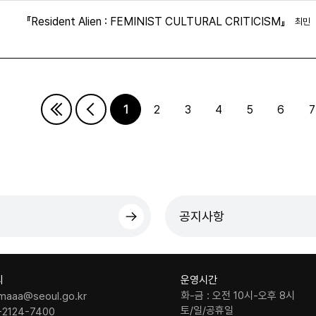
『Resident Alien : FEMINIST CULTURAL CRITICISM』
최민
1
2
3
4
5
6
7
다음페이지
마지막페이지
공지사항
의
운영시간
화-금 : 오전 10시-오후 8시
maaa@seoul.go.kr
토/일/공휴일
-2124-7400