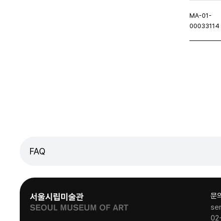
MA-01-
00033114
처음페이지
이전페이지
FAQ
문
se
02