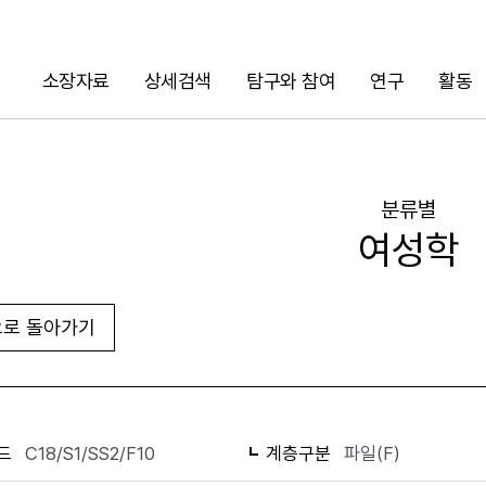
소장자료
상세검색
탐구와 참여
연구
활동
검색
분류별
여성학
로 돌아가기
화면인쇄
드
C18/S1/SS2/F10
계층구분
파일(F)