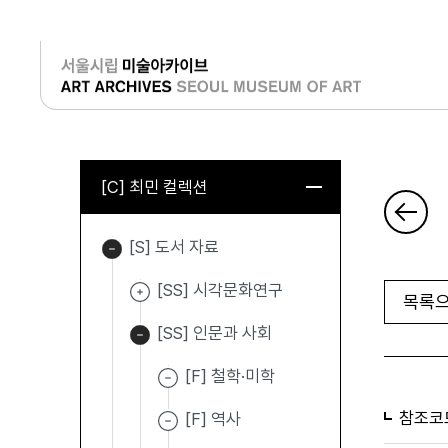
로그인
[C] 최민 컬렉션
[S] 도서 자료
[SS] 시각문화연구
목록으
[SS] 인문과 사회
[F] 철학·미학
참조코
[F] 역사