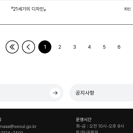
『21세기의 디자인』
최민
4
1
2
3
4
5
6
다음페이지
마지막페이지
공지사항
의
운영시간
화-금 : 오전 10시-오후 8시
maaa@seoul.go.kr
토/일/공휴일
-2124-7400