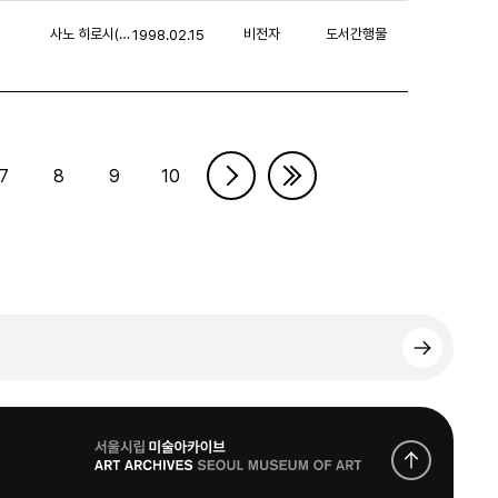
사노 히로시(佐野 寛)
비전자
도서간행물
1998.02.15
7
8
9
10
로
고