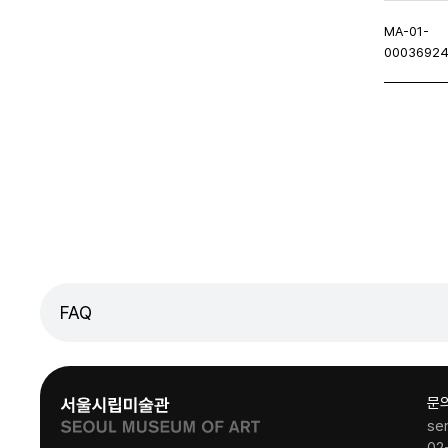
MA-01-
0003692
이지
이전페이지
FAQ
문
se
02