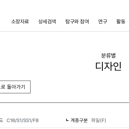
소장자료
상세검색
탐구와 참여
연구
활동
검색
분류별
디자인
로 돌아가기
화면인쇄
드
C18/S1/SS1/F8
계층구분
파일(F)