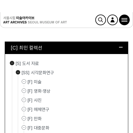
[C] 최민 컬렉션
[S] 도서 자료
[SS] 시각문화연구
[F] 미술
[F] 영화·영상
[F] 사진
[F] 매체연구
[F] 만화
[F] 대중문화