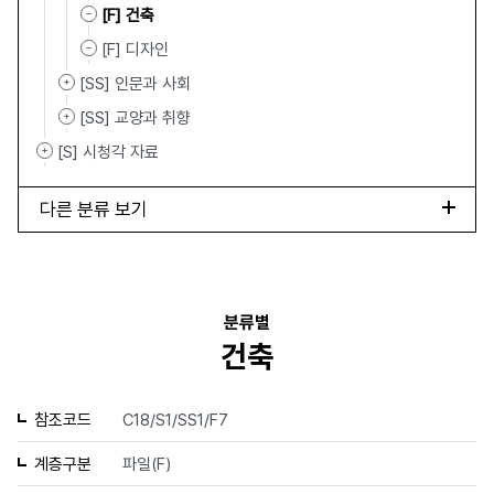
[F] 건축
[F] 디자인
[SS] 인문과 사회
[SS] 교양과 취향
[S] 시청각 자료
다른 분류 보기
분류별
건축
참조코드
C18/S1/SS1/F7
계층구분
파일(F)