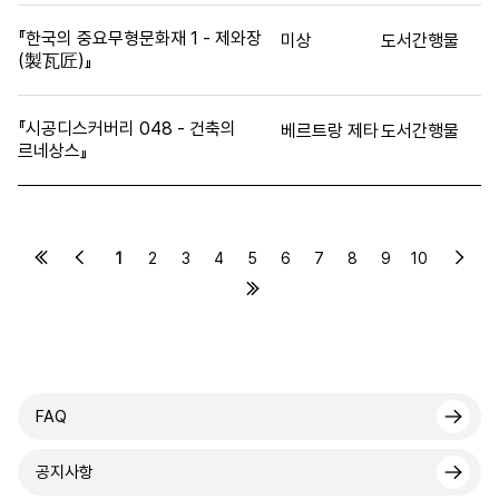
『한국의 중요무형문화재 1 - 제와장
미상
도서간행물
(製瓦匠)』
『시공디스커버리 048 - 건축의
베르트랑 제타
도서간행물
르네상스』
1
2
3
4
5
6
7
8
9
10
FAQ
공지사항