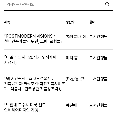
제목
생산자
형태
『POSTMODERN VISIONS :
볼커 피셔 안드레아 글레인거-뉴만, 하인리히 클로츠, 한스-피터 슈와즈
도서간행물
현대건축가들의 도면, 그림, 모형들』
『내일의 도시 : 20세기 도시계획
피터 홀
도서간행물
지성사』
『鶴天건축시리즈 2 - 석불사 :
尹在信, 尹張燮
도서간행물
건축공간과 불상조각(학천건축시리즈
2 - 석불사 : 건축공간과 불상조각)』
『박진배 교수의 미국 건축
박진배
도서간행물
인테리어디자인 기행』