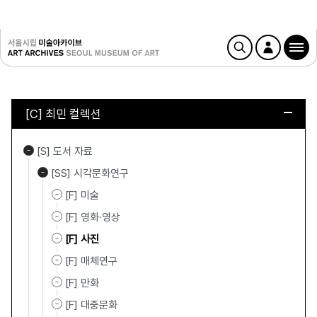
[C] 최민 컬렉션
[S] 도서 자료
[SS] 시각문화연구
[F] 미술
[F] 영화·영상
[F] 사진
[F] 매체연구
[F] 만화
[F] 대중문화