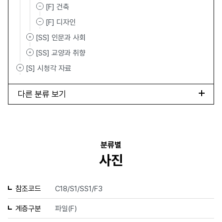
[F] 건축
[F] 디자인
[SS] 인문과 사회
[SS] 교양과 취향
[S] 시청각 자료
다른 분류 보기
분류별
사진
참조코드
C18/S1/SS1/F3
계층구분
파일(F)