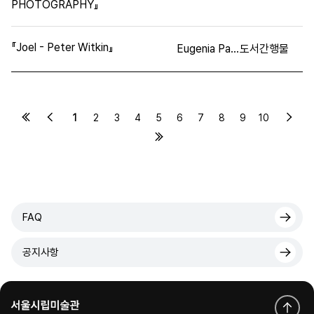
PHOTOGRAPHY』
『Joel - Peter Witkin』
Eugenia Parry
도서간행물
1
2
3
4
5
6
7
8
9
10
FAQ
공지사항