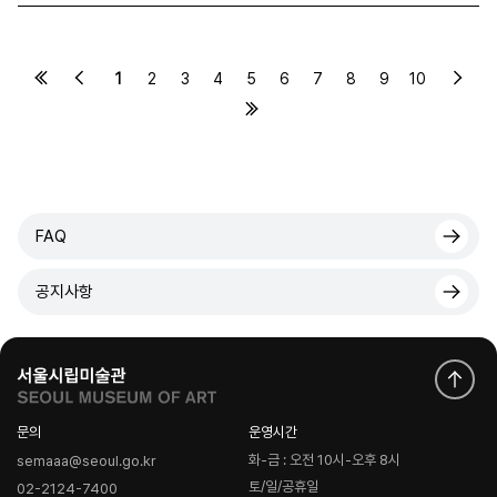
1
2
3
4
5
6
7
8
9
10
FAQ
공지사항
문의
운영시간
화-금 : 오전 10시-오후 8시
semaaa@seoul.go.kr
토/일/공휴일
02-2124-7400