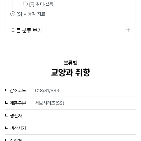
[F] 취미·실용
[S] 시청각 자료
다른 분류 보기
분류별
교양과 취향
참조코드
C18/S1/SS3
계층구분
서브시리즈(SS)
생산자
생산시기
수집처