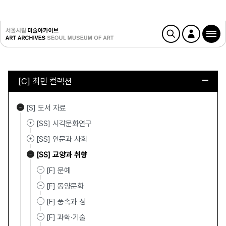
[C] 최민 컬렉션
[S] 도서 자료
[SS] 시각문화연구
[SS] 인문과 사회
[SS] 교양과 취향
[F] 문예
[F] 동양문화
[F] 풍속과 성
[F] 과학·기술