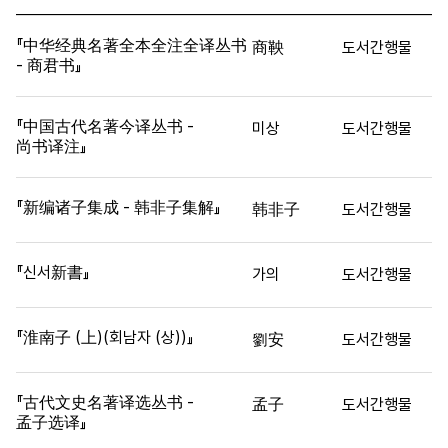
『中华经典名著全本全注全译丛书
商鞅
도서간행물
- 商君书』
『中国古代名著今译丛书 -
미상
도서간행물
尚书译注』
『新编诸子集成 - 韩非子集解』
韩非子
도서간행물
『신서新書』
가의
도서간행물
『淮南子 (上)(회남자 (상))』
劉安
도서간행물
『古代文史名著译选丛书 -
孟子
도서간행물
孟子选译』