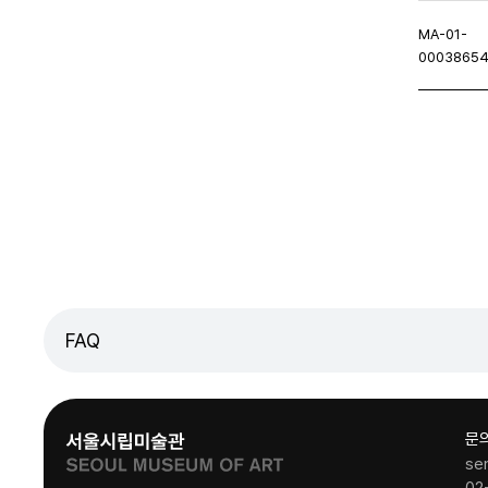
MA-01-
0003865
이지
이전페이지
FAQ
문
se
02