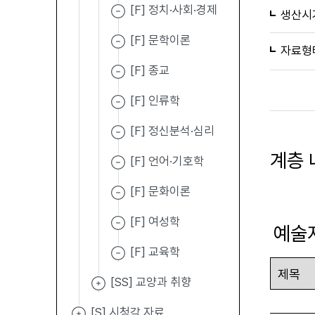
[F] 정치·사회·경제
생산시
[F] 문학이론
자료형
[F] 종교
[F] 인류학
[F] 정신분석·심리
계층 
[F] 언어·기호학
[F] 문화이론
[F] 여성학
예술
[F] 교육학
[SS] 교양과 취향
[S] 시청각 자료