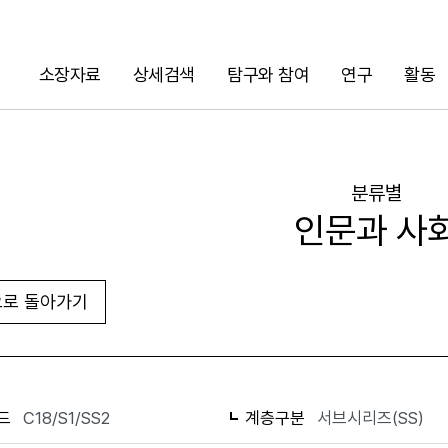
소장자료
상세검색
탐구와 참여
연구
활동
검색
분류별
인문과 사
로 돌아가기
화면인쇄
드
C18/S1/SS2
계층구분
서브시리즈(SS)