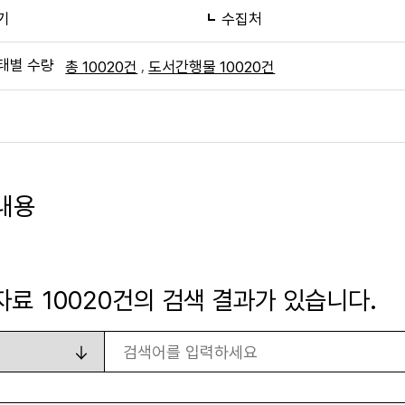
기
수집처
태별 수량
,
총 10020건
도서간행물 10020건
내용
자료
10020
건의 검색 결과가 있습니다.
검색