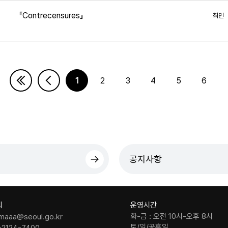
『Contrecensures』
최민
4
1
2
3
4
5
6
다음페이지
마지막페이지
공지사항
의
운영시간
화-금 : 오전 10시-오후 8시
maaa@seoul.go.kr
토/일/공휴일
-2124-7400