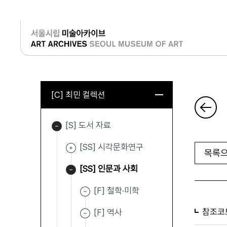
로그인
[C] 최민 컬렉션
[S] 도서 자료
[SS] 시각문화연구
목록으
[SS] 인문과 사회
[F] 철학·미학
참조코
[F] 역사