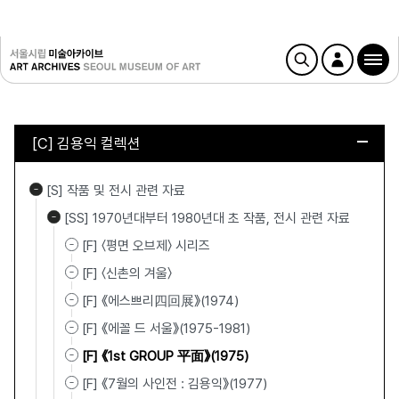
[C] 김용익 컬렉션
[S] 작품 및 전시 관련 자료
[SS] 1970년대부터 1980년대 초 작품, 전시 관련 자료
[F] 〈평면 오브제〉 시리즈
[F] 〈신촌의 겨울〉
[F] 《에스쁘리四回展》(1974)
[F] 《에꼴 드 서울》(1975-1981)
[F] 《1st GROUP 平面》(1975)
[F] 《7월의 사인전 : 김용익》(1977)