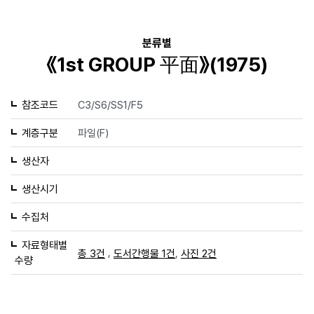
분류별
《1st GROUP 平面》(1975)
참조코드
C3/S6/SS1/F5
계층구분
파일(F)
생산자
생산시기
수집처
자료형태별
,
,
총 3건
도서간행물 1건
사진 2건
수량