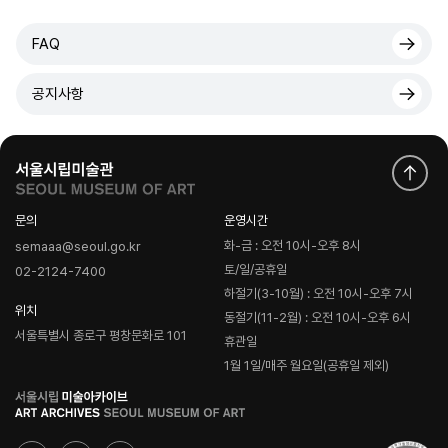
FAQ
공지사항
문의
운영시간
화-금 : 오전 10시-오후 8시
semaaa@seoul.go.kr
토/일/공휴일
02-2124-7400
하절기(3-10월) : 오전 10시-오후 7시
위치
동절기(11-2월) : 오전 10시-오후 6시
서울특별시 종로구 평창문화로 101
휴관일
1월 1일/매주 월요일(공휴일 제외)
로
고