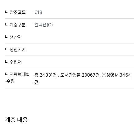
참조코드
C18
계층구분
컬렉션(C)
생산자
생산시기
수집처
자료형태별
,
,
총 24331건
도서간행물 20867건
음성영상 3464
수량
건
계층 내용