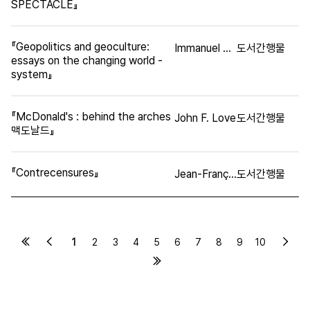
SPECTACLE』
『Geopolitics and geoculture:
Immanuel Wallerstein
도서간행물
essays on the changing world -
system』
『McDonald's : behind the arches
John F. Love
도서간행물
맥도날드』
『Contrecensures』
Jean-François Revel
도서간행물
1
2
3
4
5
6
7
8
9
10