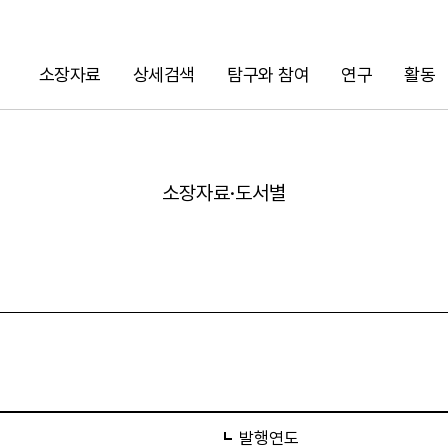
소장자료
상세검색
탐구와 참여
연구
활동
검색
소장자료·도서별
URL 복사
발행연도