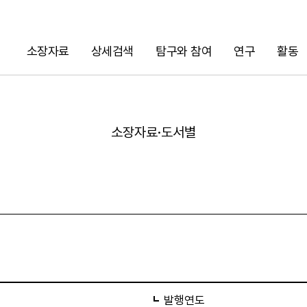
소장자료
상세검색
탐구와 참여
연구
활동
검색
소장자료·도서별
URL 복사
발행연도