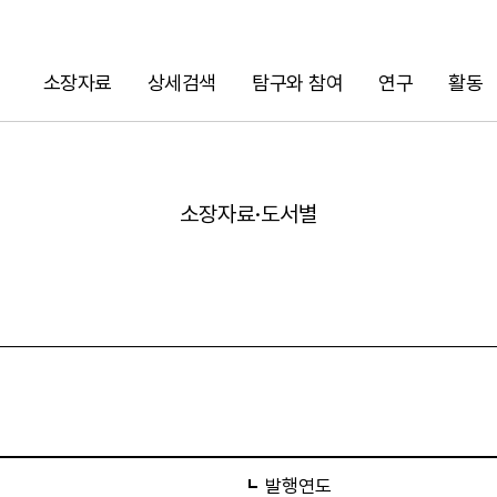
소장자료
상세검색
탐구와 참여
연구
활동
검색
소장자료·도서별
URL 복사
발행연도