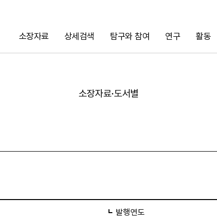
소장자료
상세검색
탐구와 참여
연구
활동
검색
소장자료·도서별
URL 복사
발행연도