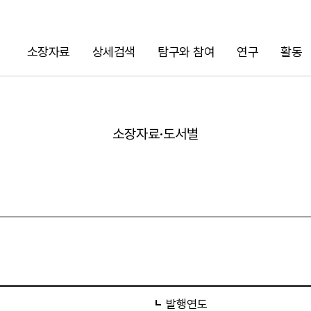
소장자료
상세검색
탐구와 참여
연구
활동
검색
소장자료·도서별
URL 복사
발행연도