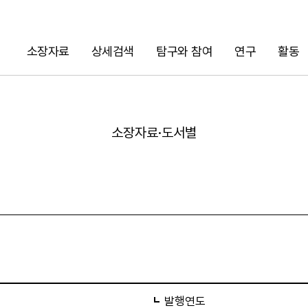
소장자료
상세검색
탐구와 참여
연구
활동
검색
소장자료·도서별
URL 복사
발행연도