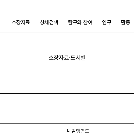
소장자료
상세검색
탐구와 참여
연구
활동
검색
소장자료·도서별
URL 복사
발행연도