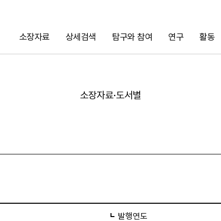
소장자료
상세검색
탐구와 참여
연구
활동
검색
소장자료·도서별
URL 복사
발행연도