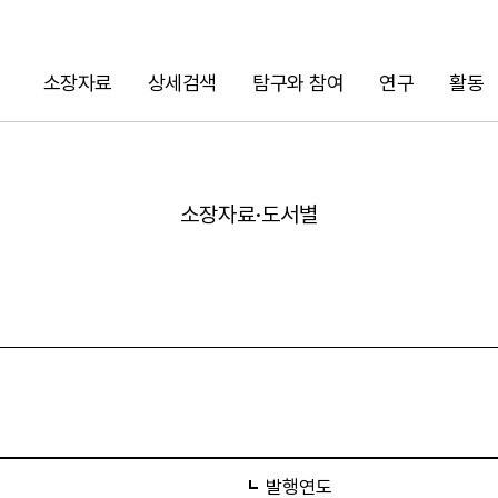
소장자료
상세검색
탐구와 참여
연구
활동
검색
소장자료·도서별
URL 복사
발행연도