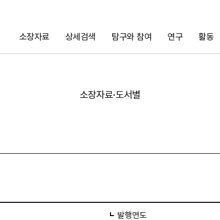
소장자료
상세검색
탐구와 참여
연구
활동
검색
소장자료·도서별
URL 복사
발행연도