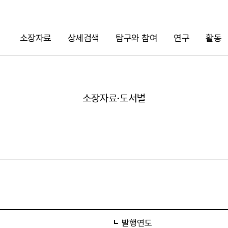
소장자료
상세검색
탐구와 참여
연구
활동
검색
소장자료·도서별
URL 복사
발행연도